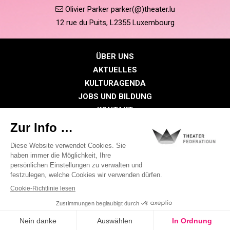
Olivier Parker parker(@)theater.lu
12 rue du Puits, L2355 Luxembourg
ÜBER UNS
AKTUELLES
KULTURAGENDA
JOBS UND BILDUNG
KONTAKT
PRESSE
MITGLIEDERBEREICH
Datenschutzrichtlinie
Cookie-Richtlinien
Rechtliche Hinweise
©2026 Alle Rechte vorbehalten . THEATER FEDERATIOUN
Visual identity by
Digitalised by