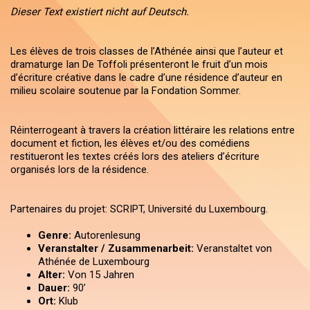
Dieser Text existiert nicht auf Deutsch.
Les élèves de trois classes de l’Athénée ainsi que l’auteur et
dramaturge Ian De Toffoli présenteront le fruit d’un mois
d’écriture créative dans le cadre d’une résidence d’auteur en
milieu scolaire soutenue par la Fondation Sommer.
Réinterrogeant à travers la création littéraire les relations entre
document et fiction, les élèves et/ou des comédiens
restitueront les textes créés lors des ateliers d’écriture
organisés lors de la résidence.
Partenaires du projet: SCRIPT, Université du Luxembourg.
Genre:
Autorenlesung
Veranstalter / Zusammenarbeit:
Veranstaltet von
Athénée de Luxembourg
Alter:
Von 15 Jahren
Dauer:
90’
Ort:
Klub