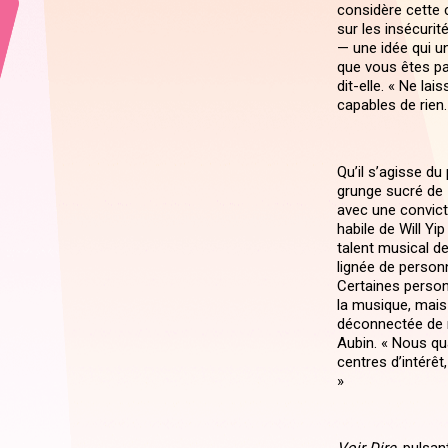
considère cette 
sur les insécuri
— une idée qui un
que vous êtes par
dit-elle. « Ne la
capables de rien.
Qu’il s’agisse d
grunge sucré de
avec une convict
habile de Will Yip
talent musical de
lignée de person
Certaines personn
la musique, mais
déconnectée de ma
Aubin. « Nous qu
centres d’intérêt
»