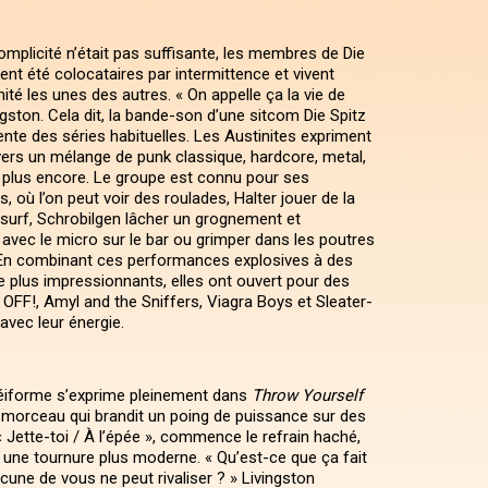
mplicité n’était pas suffisante, les membres de Die
nt été colocataires par intermittence et vivent
ité les unes des autres. « On appelle ça la vie de
ingston. Cela dit, la bande-son d’une sitcom Die Spitz
rente des séries habituelles. Les Austinites expriment
avers un mélange de punk classique, hardcore, metal,
et plus encore. Le groupe est connu pour ses
, où l’on peut voir des roulades, Halter jouer de la
urf, Schrobilgen lâcher un grognement et
 avec le micro sur le bar ou grimper dans les poutres
En combinant ces performances explosives à des
plus impressionnants, elles ont ouvert pour des
 OFF!, Amyl and the Sniffers, Viagra Boys et Sleater-
 avec leur énergie.
téiforme s’exprime pleinement dans
Throw Yourself
n morceau qui brandit un poing de puissance sur des
« Jette-toi / À l’épée », commence le refrain haché,
 une tournure plus moderne. « Qu’est-ce que ça fait
cune de vous ne peut rivaliser ? » Livingston