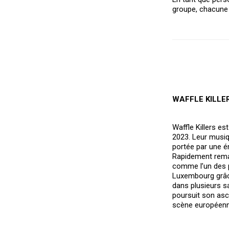
groupe, chacune 
WAFFLE KILLE
Waffle Killers e
2023. Leur musiqu
portée par une é
Rapidement remar
comme l’un des p
Luxembourg grâce
dans plusieurs s
poursuit son asce
scène européenn