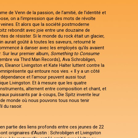
e de Venn de la passion, de l’amitié, de l’identité et
rpose, on a l’impression que des mots de révolte
s veines. Et alors que la société postmoderne
pitz rebondit avec joie entre une douzaine de
tes de résister. Si le monde du rock était un glacier,
in aurait goûté à toutes les saveurs, retourné le
ommencé à danser avec les employés qu’ils avaient
. Sur leur premier album,
Something to Consume
tembre via Third Man Records), Ava Schrobilgen,
n, Eleanor Livingston et Kate Halter luttent contre la
iprésente qui entoure nos vies. « Il y a un côté
la dépendance et l’amour peuvent aussi tout
ique Livingston. Et à mesure que les quatre
instruments, alternent entre composition et chant, et
aux puissants par à-coups, Die Spitz invente leur
n de monde où nous pouvons tous nous tenir
l du rasoir.
 en partie des liens profonds entre ces jeunes de 22
ont originaires d’Austin : Schrobilgen et Livingston