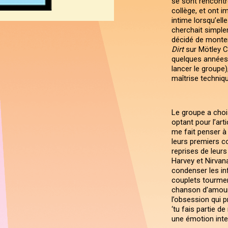
se sont rencontré
collège, et ont 
intime lorsqu’ell
cherchait simple
décidé de monter
Dirt
sur Mötley C
quelques années
lancer le groupe)
maîtrise techniqu
Le groupe a chois
optant pour l’arti
me fait penser à 
leurs premiers c
reprises de leurs
Harvey et Nirvan
condenser les inf
couplets tourmen
chanson d’amour 
l’obsession qui p
‘tu fais partie d
une émotion inten