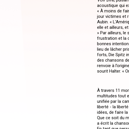
Voir Dire
, pulsan
acoustique qui ex
« À moins de fai
jour victimes et 
Aubin. « L’Améri
elle et ailleurs,
» Par ailleurs, l
frustration et la
bonnes intentio
lieu de lâcher p
forts, Die Spitz 
des chansons de 
renvoie à l’origin
sourit Halter. « 
À travers 11 mo
multitudes tout e
unifiée par la ca
liberté - la libe
idées, de faire l
Que ce soit du m
a écrit la chanso
En tant que perso