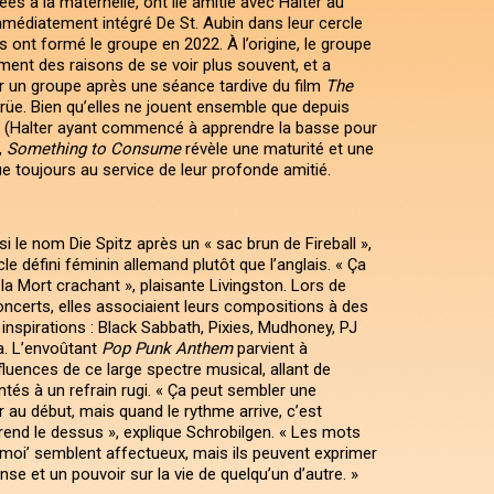
es à la maternelle, ont lié amitié avec Halter au
immédiatement intégré De St. Aubin dans leur cercle
es ont formé le groupe en 2022. À l’origine, le groupe
ment des raisons de se voir plus souvent, et a
 un groupe après une séance tardive du film
The
rüe. Bien qu’elles ne jouent ensemble que depuis
 (Halter ayant commencé à apprendre la basse pour
,
Something to Consume
révèle une maturité et une
e toujours au service de leur profonde amitié.
i le nom Die Spitz après un « sac brun de Fireball »,
cle défini féminin allemand plutôt que l’anglais. « Ça
la Mort crachant », plaisante Livingston. Lors de
oncerts, elles associaient leurs compositions à des
 inspirations : Black Sabbath, Pixies, Mudhoney, PJ
a. L’envoûtant
Pop Punk Anthem
parvient à
luences de ce large spectre musical, allant de
tés à un refrain rugi. « Ça peut sembler une
au début, mais quand le rythme arrive, c’est
rend le dessus », explique Schrobilgen. « Les mots
e moi’ semblent affectueux, mais ils peuvent exprimer
se et un pouvoir sur la vie de quelqu’un d’autre. »