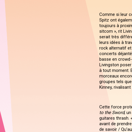
Comme si leur co
Spitz ont égaleme
toujours à proxim
sitcom », rit Liv
serait très diffé
leurs idées à tr
rock alternatif 
concerts déjantés
basse en crowd-s
Livingston poser
à tout moment. 
morceaux encore 
groupes tels que
Kinney, rivalisant
Cette force pro
to the Sword
, u
guitares thrash. 
avant de prendre
de savoir / Qu’au