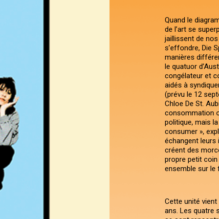
Quand le diagramm
de l’art se supe
jaillissent de no
s’effondre, Die S
manières différen
le quatuor d’Aust
congélateur et c
aidés à syndiquer
(prévu le 12 sep
Chloe De St. Aubi
consommation omn
politique, mais 
consumer », expl
échangent leurs 
créent des morce
propre petit coi
ensemble sur le fi
Cette unité vient
ans. Les quatre s