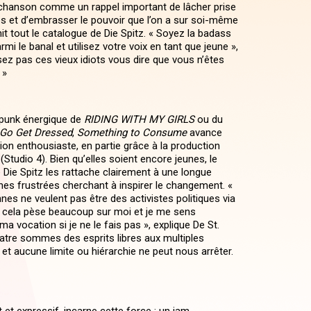
chanson comme un rappel important de lâcher prise
tés et d’embrasser le pouvoir que l’on a sur soi-même
it tout le catalogue de Die Spitz. « Soyez la badass
mi le banal et utilisez votre voix en tant que jeune »,
issez pas ces vieux idiots vous dire que vous n’êtes
 »
u punk énergique de
RIDING WITH MY GIRLS
ou du
Go Get Dressed
,
Something to Consume
avance
ion enthousiaste, en partie grâce à la production
 (Studio 4). Bien qu’elles soient encore jeunes, le
 Die Spitz les rattache clairement à une longue
nes frustrées cherchant à inspirer le changement. «
es ne veulent pas être des activistes politiques via
 cela pèse beaucoup sur moi et je me sens
 vocation si je ne le fais pas », explique De St.
atre sommes des esprits libres aux multiples
, et aucune limite ou hiérarchie ne peut nous arrêter.