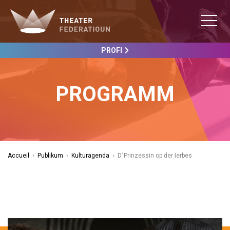
PROFI
PROGRAMM
Accueil
›
Publikum
›
Kulturagenda
›
D´Prinzessin op der Ierbes