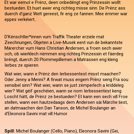
Et war eemol e Prënz, deen onbedéngt eng Prinzessin wollt
bestueden. Et huet awer eng richteg misse sinn. De Prënz ass
duerch d'ganz Welt gereest, fir eng ze fannen. Mee ëmmer war
eppes verkéiert...
D'Kënschtler*innen vum Traffik Theater erziele mat
Zeechnungen, Objeten a Live-Musek eent vun de bekanntste
Märercher vum Hans Christian Andersen, a froen sech awer
och, ob wierklech nëmmen eng richteg Prinzessin et fäerdeg
bréngt, duerch 20 Plommepillemen a Matrassen eng kleng
Ierbes ze spieren.
Wat wier, wann e Prënz den Ierbessentest misst maachen?
Oder Jenny a Menni? A firwat muss engem Prënz seng Fra sou
sensibel sinn? Wat wier, wann se just zëmperlech a kriddeleg
wier? Wat géif geschéien, wann se nom Ierbessentest keng
Loscht hätt, de Prënz ze bestueden? Et kann een sech vill Froe
stellen, wann een hautzedaags dem Andersen säi Märche liest,
an datmaachen den Dan Tanson, de Michel Boulanger an
d'Eleonora Savini mat vill Humor.
Spill:
Michel Boulanger (Cello, Piano), Eleonora Savini (Gei,