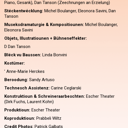
Piano, Gesank), Dan Tanson (Zeechnungen an Erzielung)
Stéckentwécklung:
Michel Boulanger, Eleonora Savini, Dan
Tanson
Museksdramaturgie & Kompositiounen:
Michel Boulanger,
Eleonora Savini
Objets, Illustratiounen + Bühneneffekter:
D Dan Tanson
Bléck vu Baussen:
Linda Bonvini
Kostümer:
’ Anne-Marie Herckes
Beroodung:
Sandy Artuso
Technesch Assistenz:
Carine Ceglarski
Konstruktioun & Schreineraarbeschten:
Escher Theater
(Dirk Fuchs, Laurent Kohn)
Produktioun:
Escher Theater
Koproduktioun:
Prabbeli Wiltz
Credit Photos:
Patrick Galbats