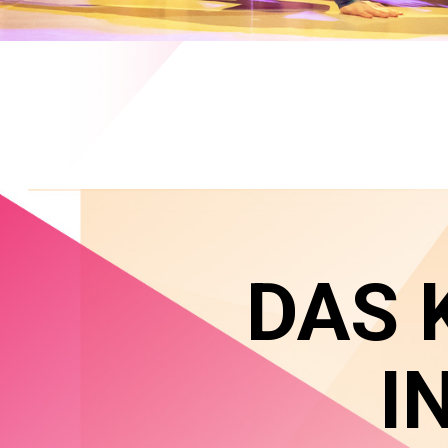
DAS 
I