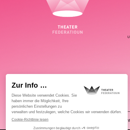
U
(00352) 2648 0946
Pablo Chimienti