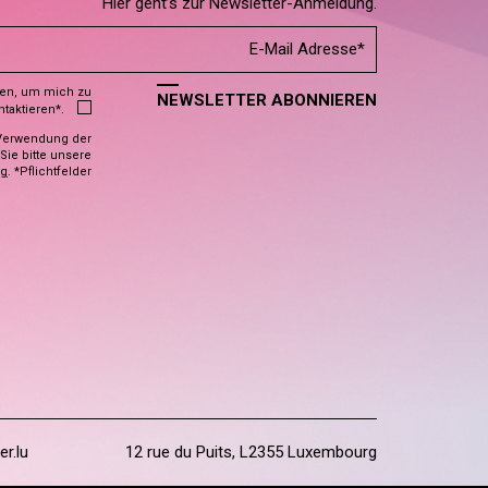
Hier geht’s zur Newsletter-Anmeldung.
den, um mich zu
NEWSLETTER ABONNIEREN
ntaktieren*.
Verwendung der
ie bitte unsere
ng
. *Pflichtfelder
er.lu
12 rue du Puits, L2355 Luxembourg