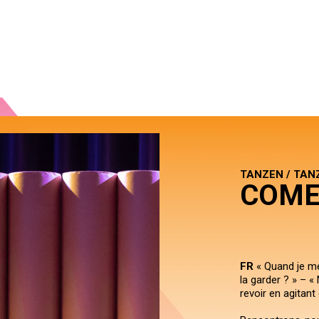
TANZEN / TA
COME
FR
« Quand je me 
la garder ? » – «
revoir en agitant