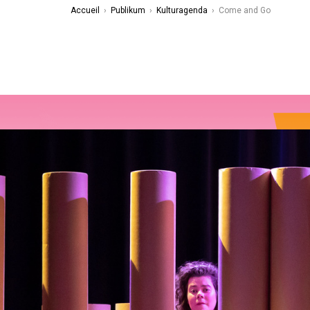
Accueil
›
Publikum
›
Kulturagenda
›
Come and Go