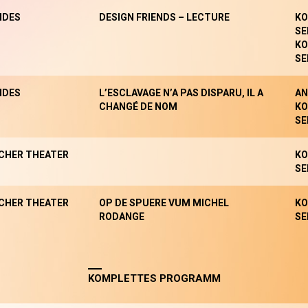
NDES
DESIGN FRIENDS – LECTURE
KO
SE
KO
SE
NDES
L’ESCLAVAGE N’A PAS DISPARU, IL A
AN
CHANGÉ DE NOM
KO
SE
CHER THEATER
KO
SE
CHER THEATER
OP DE SPUERE VUM MICHEL
KO
RODANGE
SE
KOMPLETTES PROGRAMM