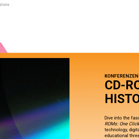
stoire
KONFERENZEN
CD-RO
HISTO
Dive into the fa
ROMs: One Click
technology, digit
educational thre