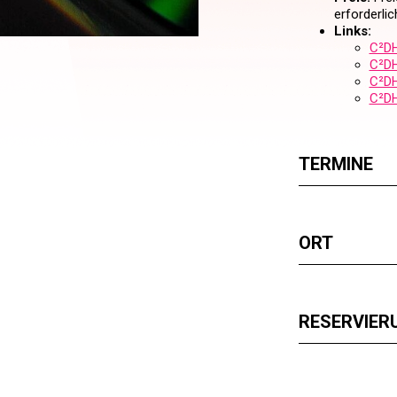
erforderlic
Links:
C²DH
C²DH
C²DH
C²DH
TERMINE
ORT
RESERVIER