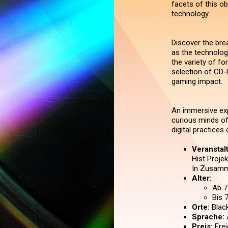
facets of this ob
technology.
Discover the bre
as the technolog
the variety of fo
selection of CD-R
gaming impact.
An immersive exp
curious minds of 
digital practices 
Veranstal
Hist Projek
In Zusamm
Alter:
Ab 7
Bis 
Orte:
Black
Sprache:
A
Preis:
Frei