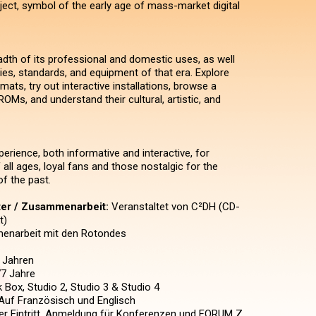
ject, symbol of the early age of mass-market digital
adth of its professional and domestic uses, as well
ies, standards, and equipment of that era. Explore
rmats, try out interactive installations, browse a
OMs, and understand their cultural, artistic, and
erience, both informative and interactive, for
all ages, loyal fans and those nostalgic for the
of the past.
ter / Zusammenarbeit:
Veranstaltet von C²DH (CD-
t)
enarbeit mit den Rotondes
 Jahren
77 Jahre
 Box, Studio 2, Studio 3 & Studio 4
uf Französisch und Englisch
er Eintritt, Anmeldung für Konferenzen und FORUM Z