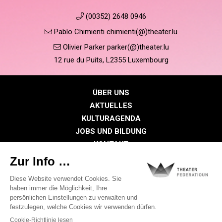
(00352) 2648 0946
Pablo Chimienti chimienti(@)theater.lu
Olivier Parker parker(@)theater.lu
12 rue du Puits, L2355 Luxembourg
ÜBER UNS
AKTUELLES
KULTURAGENDA
JOBS UND BILDUNG
KONTAKT
PRESSE
MITGLIEDERBEREICH
Datenschutzrichtlinie
Cookie-Richtlinien
Rechtliche Hinweise