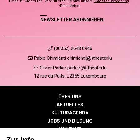
Daten zu widerrufen, konsultieren Sie bitte unsere
Datenschutzordnung
.
*Pflichtfelder
NEWSLETTER ABONNIEREN
(00352) 2648 0946
Pablo Chimienti chimienti(@)theater.lu
Olivier Parker parker(@)theater.lu
12 rue du Puits, L2355 Luxembourg
ÜBER UNS
AKTUELLES
KULTURAGENDA
JOBS UND BILDUNG
KONTAKT
PRESSE