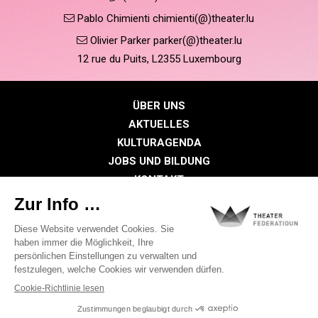
Pablo Chimienti chimienti(@)theater.lu
Olivier Parker parker(@)theater.lu
12 rue du Puits, L2355 Luxembourg
ÜBER UNS
AKTUELLES
KULTURAGENDA
JOBS UND BILDUNG
KONTAKT
PRESSE
MITGLIEDERBEREICH
Datenschutzrichtlinie
Cookie-Richtlinien
Rechtliche Hinweise