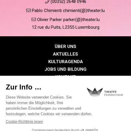
(00352) 2648 0946
Pablo Chimienti chimienti(@)theater.lu
Olivier Parker parker(@)theater.lu
12 rue du Puits, L2355 Luxembourg
ÜBER UNS
AKTUELLES
KULTURAGENDA
JOBS UND BILDUNG
KONTAKT
PRESSE
MITGLIEDERBEREICH
Datenschutzrichtlinie
Cookie-Richtlinien
Rechtliche Hinweise