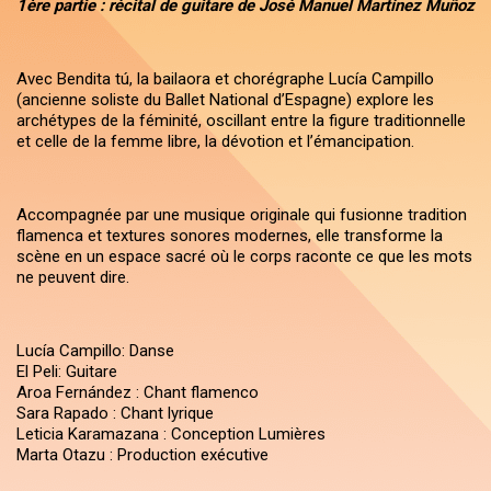
1ère partie : récital de guitare de José Manuel Martínez Muñoz
Avec Bendita tú, la bailaora et chorégraphe Lucía Campillo
(ancienne soliste du Ballet National d’Espagne) explore les
archétypes de la féminité, oscillant entre la figure traditionnelle
et celle de la femme libre, la dévotion et l’émancipation.
Accompagnée par une musique originale qui fusionne tradition
flamenca et textures sonores modernes, elle transforme la
scène en un espace sacré où le corps raconte ce que les mots
ne peuvent dire.
Lucía Campillo: Danse
El Peli: Guitare
Aroa Fernández : Chant flamenco
Sara Rapado : Chant lyrique
Leticia Karamazana : Conception Lumières
Marta Otazu : Production exécutive