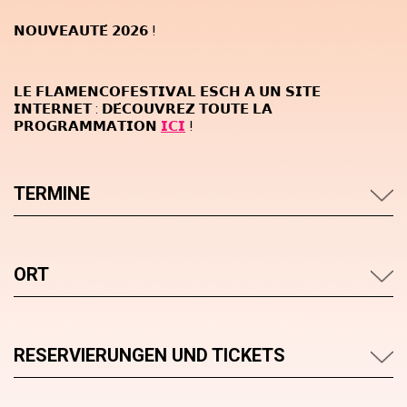
𝗡𝗢𝗨𝗩𝗘𝗔𝗨𝗧𝗘́ 𝟮𝟬𝟮𝟲 !
𝗟𝗘 𝗙𝗟𝗔𝗠𝗘𝗡𝗖𝗢𝗙𝗘𝗦𝗧𝗜𝗩𝗔𝗟 𝗘𝗦𝗖𝗛 𝗔 𝗨𝗡 𝗦𝗜𝗧𝗘
𝗜𝗡𝗧𝗘𝗥𝗡𝗘𝗧 : 𝗗𝗘́𝗖𝗢𝗨𝗩𝗥𝗘𝗭 𝗧𝗢𝗨𝗧𝗘 𝗟𝗔
𝗣𝗥𝗢𝗚𝗥𝗔𝗠𝗠𝗔𝗧𝗜𝗢𝗡
𝗜𝗖𝗜
!
TERMINE
ORT
RESERVIERUNGEN UND TICKETS