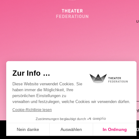
U
(00352) 2648 0946
Pablo Chimienti
ÜBER UNS
AKTUELLES
K