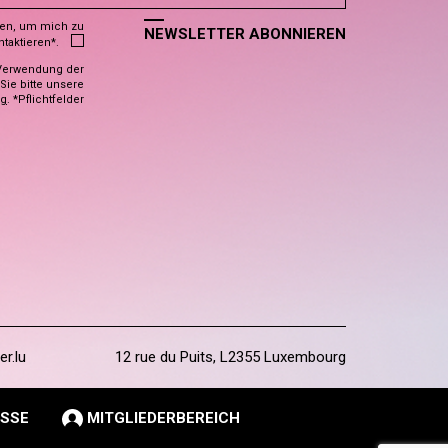
den, um mich zu
NEWSLETTER ABONNIEREN
ntaktieren*.
Verwendung der
ie bitte unsere
ng
. *Pflichtfelder
er.lu
12 rue du Puits, L2355 Luxembourg
SSE
MITGLIEDERBEREICH