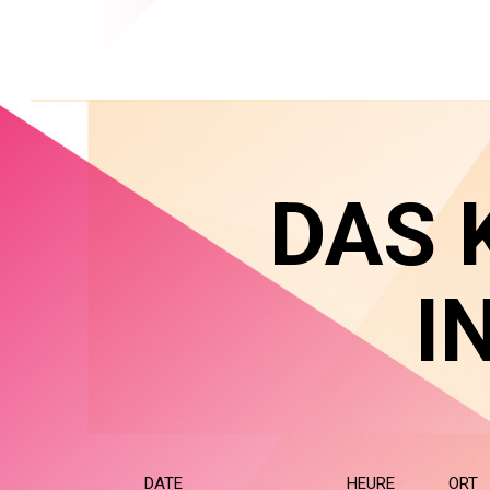
DAS 
I
DATE
HEURE
ORT