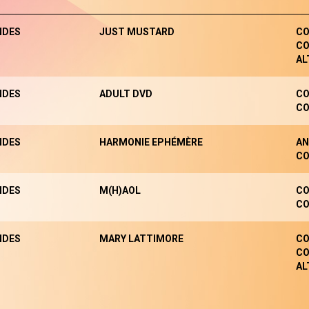
NDES
JUST MUSTARD
CO
CO
AL
NDES
ADULT DVD
CO
CO
NDES
HARMONIE EPHÉMÈRE
AN
CO
NDES
M(H)AOL
CO
CO
NDES
MARY LATTIMORE
CO
CO
AL