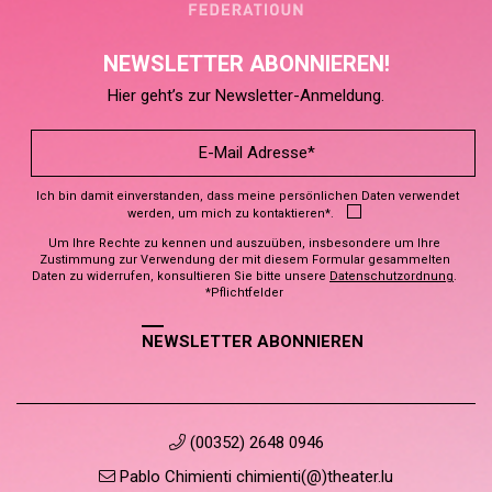
NEWSLETTER ABONNIEREN!
Hier geht’s zur Newsletter-Anmeldung.
Ich bin damit einverstanden, dass meine persönlichen Daten verwendet
werden, um mich zu kontaktieren*.
Um Ihre Rechte zu kennen und auszuüben, insbesondere um Ihre
Zustimmung zur Verwendung der mit diesem Formular gesammelten
Daten zu widerrufen, konsultieren Sie bitte unsere
Datenschutzordnung
.
*Pflichtfelder
NEWSLETTER ABONNIEREN
(00352) 2648 0946
Pablo Chimienti chimienti(@)theater.lu