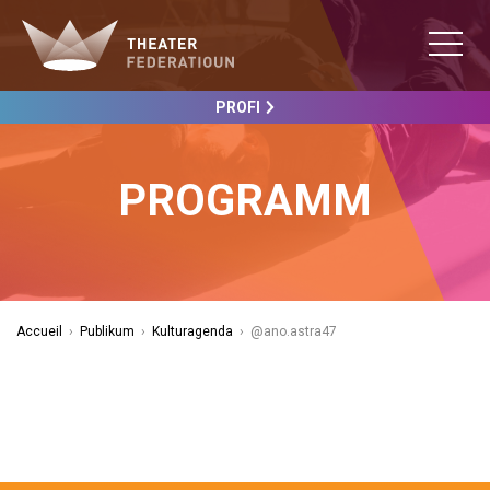
PROFI
PROGRAMM
Accueil
›
Publikum
›
Kulturagenda
›
@ano.astra47