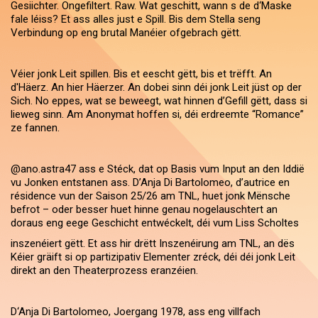
Gesiichter. Ongefiltert. Raw. Wat geschitt, wann s de d‘Maske
fale léiss? Et ass alles just e Spill. Bis dem Stella seng
Verbindung op eng brutal Manéier ofgebrach gëtt.
Véier jonk Leit spillen. Bis et eescht gëtt, bis et trëfft. An
d'Häerz. An hier Häerzer. An dobei sinn déi jonk Leit jüst op der
Sich. No eppes, wat se beweegt, wat hinnen d’Gefill gëtt, dass si
lieweg sinn. Am Anonymat hoffen si, déi erdreemte “Romance”
ze fannen.
@ano.astra47 ass e Stéck, dat op Basis vum Input an den Iddië
vu Jonken entstanen ass. D’Anja Di Bartolomeo, d’autrice en
résidence vun der Saison 25/26 am TNL, huet jonk Mënsche
befrot – oder besser huet hinne genau nogelauschtert an
doraus eng eege Geschicht entwéckelt, déi vum Liss Scholtes
inszenéiert gëtt. Et ass hir drëtt Inszenéirung am TNL, an dës
Kéier gräift si op partizipativ Elementer zréck, déi déi jonk Leit
direkt an den Theaterprozess eranzéien.
D‘Anja Di Bartolomeo, Joergang 1978, ass eng villfach