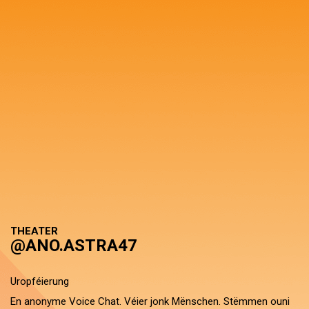
THEATER
@ANO.ASTRA47
Uropféierung
En anonyme Voice Chat. Véier jonk Mënschen. Stëmmen ouni