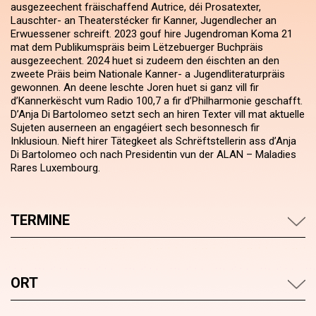
ausgezeechent fräischaffend Autrice, déi Prosatexter,
Lauschter- an Theaterstécker fir Kanner, Jugendlecher an
Erwuessener schreift. 2023 gouf hire Jugendroman Koma 21
mat dem Publikumspräis beim Lëtzebuerger Buchpräis
ausgezeechent. 2024 huet si zudeem den éischten an den
zweete Präis beim Nationale Kanner- a Jugendliteraturpräis
gewonnen. An deene leschte Joren huet si ganz vill fir
d’Kannerkëscht vum Radio 100,7 a fir d’Philharmonie geschafft.
D’Anja Di Bartolomeo setzt sech an hiren Texter vill mat aktuelle
Sujeten auserneen an engagéiert sech besonnesch fir
Inklusioun. Nieft hirer Tätegkeet als Schrëftstellerin ass d’Anja
Di Bartolomeo och nach Presidentin vun der ALAN – Maladies
Rares Luxembourg.
TERMINE
ORT