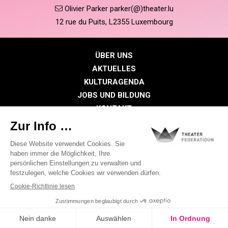
Olivier Parker parker(@)theater.lu
12 rue du Puits, L2355 Luxembourg
ÜBER UNS
AKTUELLES
KULTURAGENDA
JOBS UND BILDUNG
KONTAKT
PRESSE
MITGLIEDERBEREICH
Datenschutzrichtlinie
Cookie-Richtlinien
Rechtliche Hinweise
©2026 Alle Rechte vorbehalten . THEATER FEDERATIOUN
Visual identity by
Digitalised by