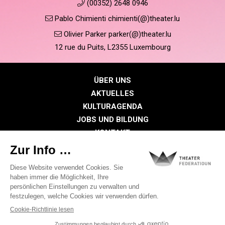
(00352) 2648 0946
Pablo Chimienti chimienti(@)theater.lu
Olivier Parker parker(@)theater.lu
12 rue du Puits, L2355 Luxembourg
ÜBER UNS
AKTUELLES
KULTURAGENDA
JOBS UND BILDUNG
KONTAKT
PRESSE
MITGLIEDERBEREICH
Datenschutzrichtlinie
Cookie-Richtlinien
Rechtliche Hinweise