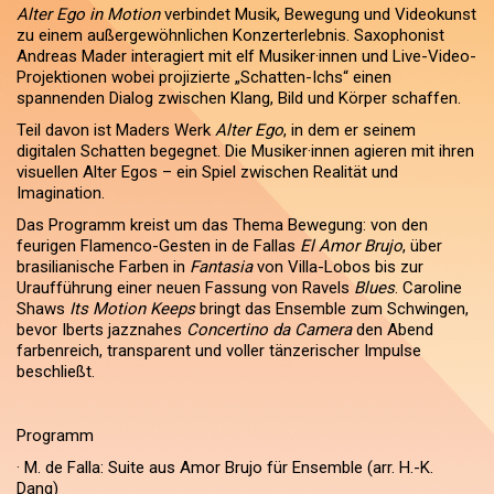
Alter Ego in Motion
verbindet Musik, Bewegung und Videokunst
zu einem außergewöhnlichen Konzerterlebnis. Saxophonist
Andreas Mader interagiert mit elf Musiker·innen und Live-Video-
Projektionen wobei projizierte „Schatten-Ichs“ einen
spannenden Dialog zwischen Klang, Bild und Körper schaffen.
Teil davon ist Maders Werk
Alter Ego
, in dem er seinem
digitalen Schatten begegnet. Die Musiker·innen agieren mit ihren
visuellen Alter Egos – ein Spiel zwischen Realität und
Imagination.
Das Programm kreist um das Thema Bewegung: von den
feurigen Flamenco-Gesten in de Fallas
El Amor Brujo
, über
brasilianische Farben in
Fantasia
von Villa-Lobos bis zur
Uraufführung einer neuen Fassung von Ravels
Blues
. Caroline
Shaws
Its Motion Keeps
bringt das Ensemble zum Schwingen,
bevor Iberts jazznahes
Concertino da Camera
den Abend
farbenreich, transparent und voller tänzerischer Impulse
beschließt.
Programm
· M. de Falla: Suite aus Amor Brujo für Ensemble (arr. H.-K.
Dang)