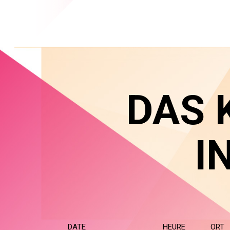
DAS 
I
DATE
HEURE
ORT