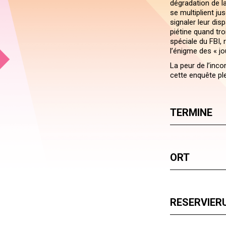
dégradation de l
se multiplient ju
signaler leur dis
piétine quand tro
spéciale du FBI, 
l’énigme des « jo
La peur de l’inco
cette enquête pl
TERMINE
ORT
RESERVIER