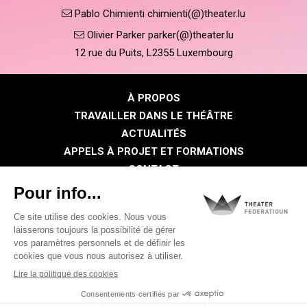
Pablo Chimienti chimienti(@)theater.lu
Olivier Parker parker(@)theater.lu
12 rue du Puits, L2355 Luxembourg
À PROPOS
TRAVAILLER DANS LE THÉÂTRE
ACTUALITÉS
APPELS À PROJET ET FORMATIONS
CONTACT
PRESSE
ESPACE MEMBRE
Politique de confidentialité
Politique des cookies
Mentions légales
©2026 Tous droits réservés . THEATER FEDERATIOUN