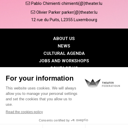
Pablo Chimienti chimienti(@)theater.lu
Olivier Parker parker(@)theater.lu
12 rue du Puits, L2355 Luxembourg
ABOUT US
NEWS
CULTURAL AGENDA
JOBS AND WORKSHOPS
CONTACT US
PRESS
MEMBERS
Privacy Policy
Cookies policy
Legal notice
©2026 All rights reserved . THEATER FEDERATIOUN