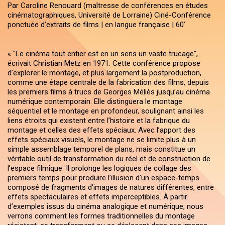
Par Caroline Renouard (maîtresse de conférences en études
cinématographiques, Université de Lorraine) Ciné-Conférence
ponctuée d’extraits de films | en langue française | 60’
« "Le cinéma tout entier est en un sens un vaste trucage",
écrivait Christian Metz en 1971. Cette conférence propose
d’explorer le montage, et plus largement la postproduction,
comme une étape centrale de la fabrication des films, depuis
les premiers films à trucs de Georges Méliès jusqu’au cinéma
numérique contemporain. Elle distinguera le montage
séquentiel et le montage en profondeur, soulignant ainsi les
liens étroits qui existent entre l’histoire et la fabrique du
montage et celles des effets spéciaux. Avec l’apport des
effets spéciaux visuels, le montage ne se limite plus à un
simple assemblage temporel de plans, mais constitue un
véritable outil de transformation du réel et de construction de
l’espace filmique. Il prolonge les logiques de collage des
premiers temps pour produire l’illusion d’un espace-temps
composé de fragments d’images de natures différentes, entre
effets spectaculaires et effets imperceptibles. À partir
d’exemples issus du cinéma analogique et numérique, nous
verrons comment les formes traditionnelles du montage