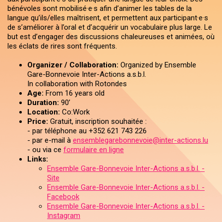
bénévoles sont mobilisé·e·s afin d’animer les tables de la
langue qu’ils/elles maîtrisent, et permettent aux participant·e·s
de s’améliorer à l’oral et d’acquérir un vocabulaire plus large. Le
but est d’engager des discussions chaleureuses et animées, où
les éclats de rires sont fréquents.
Organizer / Collaboration:
Organized by Ensemble
Gare-Bonnevoie Inter-Actions a.s.b.l.
In collaboration with Rotondes
Age:
From 16 years old
Duration:
90’
Location:
Co:Work
Price:
Gratuit, inscription souhaitée :
- par téléphone au +352 621 743 226
- par e-mail à
ensemblegarebonnevoie@inter-actions.lu
- ou via ce
formulaire en ligne
Links:
Ensemble Gare-Bonnevoie Inter-Actions a.s.b.l. -
Site
Ensemble Gare-Bonnevoie Inter-Actions a.s.b.l. -
Facebook
Ensemble Gare-Bonnevoie Inter-Actions a.s.b.l. -
Instagram