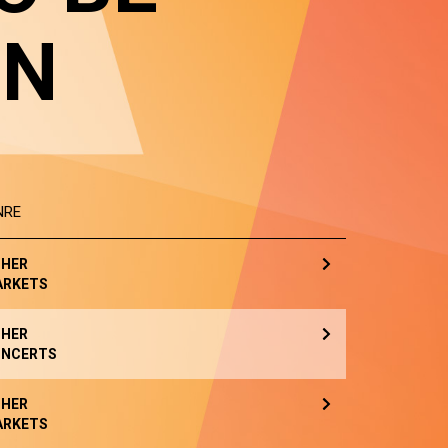
IN
NRE
HER
ARKETS
HER
NCERTS
HER
ARKETS