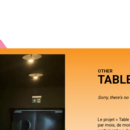
OTHER
TABL
Sorry, there's no
Le projet « Table
par mois, de mo