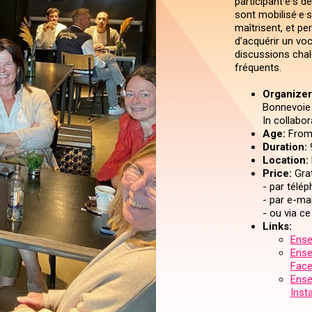
participant·e·s d
sont mobilisé·e·s 
maîtrisent, et per
d’acquérir un voc
discussions chal
fréquents.
Organizer 
Bonnevoie I
In collabo
Age:
From 
Duration:
Location:
Price:
Grat
- par télé
- par e-ma
- ou via c
Links:
Ense
Ense
Fac
Ense
Inst