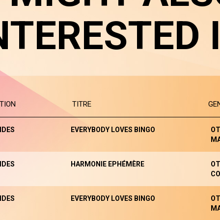
NTERESTED 
TION
TITRE
GE
NDES
EVERYBODY LOVES BINGO
OT
M
NDES
HARMONIE EPHÉMÈRE
OT
CO
NDES
EVERYBODY LOVES BINGO
OT
M