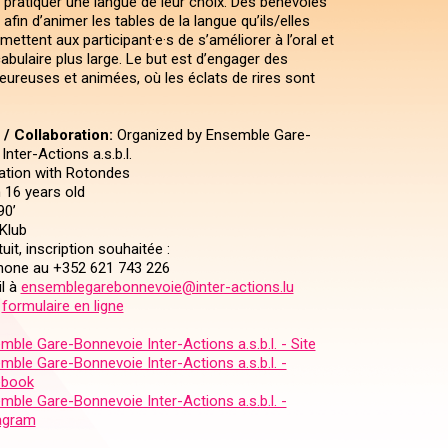
e pratiquer une langue de leur choix. Des bénévoles
afin d’animer les tables de la langue qu’ils/elles
mettent aux participant·e·s de s’améliorer à l’oral et
abulaire plus large. Le but est d’engager des
eureuses et animées, où les éclats de rires sont
/ Collaboration:
Organized by Ensemble Gare-
nter-Actions a.s.b.l.
ration with Rotondes
16 years old
90’
Klub
uit, inscription souhaitée :
phone au +352 621 743 226
il à
ensemblegarebonnevoie@inter-actions.lu
e
formulaire en ligne
mble Gare-Bonnevoie Inter-Actions a.s.b.l. - Site
mble Gare-Bonnevoie Inter-Actions a.s.b.l. -
ebook
mble Gare-Bonnevoie Inter-Actions a.s.b.l. -
agram