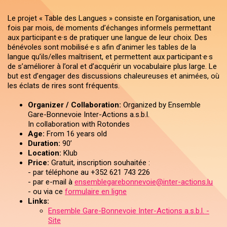
Le projet « Table des Langues » consiste en l’organisation, une
fois par mois, de moments d’échanges informels permettant
aux participant·e·s de pratiquer une langue de leur choix. Des
bénévoles sont mobilisé·e·s afin d’animer les tables de la
langue qu’ils/elles maîtrisent, et permettent aux participant·e·s
de s’améliorer à l’oral et d’acquérir un vocabulaire plus large. Le
but est d’engager des discussions chaleureuses et animées, où
les éclats de rires sont fréquents.
Organizer / Collaboration:
Organized by Ensemble
Gare-Bonnevoie Inter-Actions a.s.b.l.
In collaboration with Rotondes
Age:
From 16 years old
Duration:
90’
Location:
Klub
Price:
Gratuit, inscription souhaitée :
- par téléphone au +352 621 743 226
- par e-mail à
ensemblegarebonnevoie@inter-actions.lu
- ou via ce
formulaire en ligne
Links:
Ensemble Gare-Bonnevoie Inter-Actions a.s.b.l. -
Site