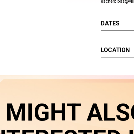
escherbibss@vill
DATES
LOCATION
 MIGHT ALS