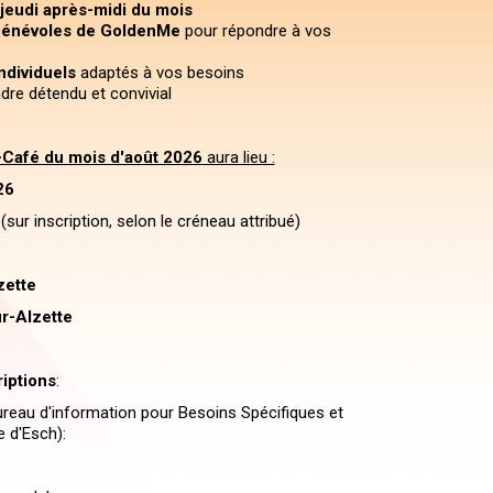
 jeudi après-midi du mois
énévoles de GoldenMe
pour répondre à vos
individuels
adaptés à vos besoins
dre détendu et convivial
Café du mois d'août 2026
aura lieu :
26
sur inscription, selon le créneau attribué)
zette
r-Alzette
riptions
:
reau d'information pour Besoins Spécifiques et
e d'Esch):