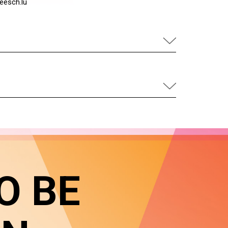
eesch.lu
O BE