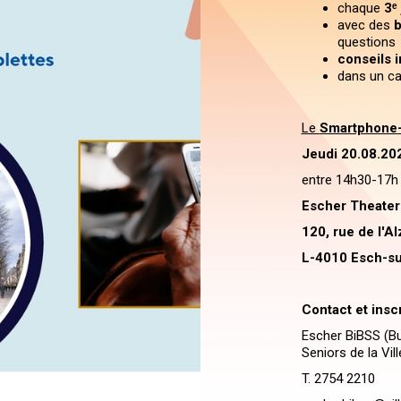
chaque
3ᵉ
avec des
b
questions
conseils 
dans un ca
Le
Smartphone-
Jeudi 20.08.20
entre 14h30-17h (
Escher Theater
120, rue de l'Al
L-4010 Esch-su
Contact et insc
Escher BiBSS (Bu
Seniors de la Vill
T. 2754 2210