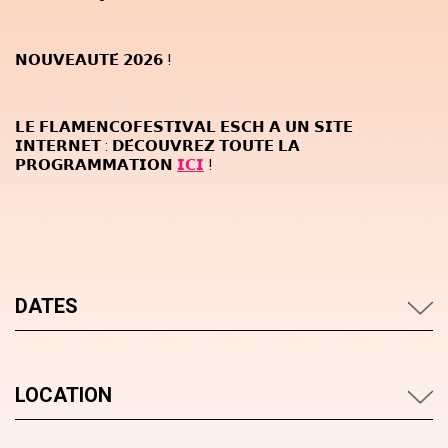
𝗡𝗢𝗨𝗩𝗘𝗔𝗨𝗧𝗘́ 𝟮𝟬𝟮𝟲 !
𝗟𝗘 𝗙𝗟𝗔𝗠𝗘𝗡𝗖𝗢𝗙𝗘𝗦𝗧𝗜𝗩𝗔𝗟 𝗘𝗦𝗖𝗛 𝗔 𝗨𝗡 𝗦𝗜𝗧𝗘
𝗜𝗡𝗧𝗘𝗥𝗡𝗘𝗧 : 𝗗𝗘́𝗖𝗢𝗨𝗩𝗥𝗘𝗭 𝗧𝗢𝗨𝗧𝗘 𝗟𝗔
𝗣𝗥𝗢𝗚𝗥𝗔𝗠𝗠𝗔𝗧𝗜𝗢𝗡
𝗜𝗖𝗜
!
DATES
LOCATION