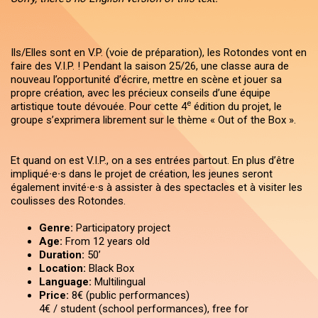
Ils/Elles sont en V.P. (voie de préparation), les Rotondes vont en
faire des V.I.P. ! Pendant la saison 25/26, une classe aura de
nouveau l’opportunité d’écrire, mettre en scène et jouer sa
propre création, avec les précieux conseils d’une équipe
e
artistique toute dévouée. Pour cette 4
édition du projet, le
groupe s’exprimera librement sur le thème « Out of the Box ».
Et quand on est V.I.P., on a ses entrées partout. En plus d’être
impliqué∙e∙s dans le projet de création, les jeunes seront
également invité∙e∙s à assister à des spectacles et à visiter les
coulisses des Rotondes.
Genre:
Participatory project
Age:
From 12 years old
Duration:
50’
Location:
Black Box
Language:
Multilingual
Price:
8€ (public performances)
4€ / student (school performances), free for