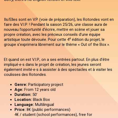
Ils/Elles sont en V.P. (voie de préparation), les Rotondes vont en
faire des V.I.P. ! Pendant la saison 25/26, une classe aura de
nouveau l’opportunité d’écrire, mettre en scène et jouer sa
propre création, avec les précieux conseils d’une équipe
e
artistique toute dévouée. Pour cette 4
édition du projet, le
groupe s’exprimera librement sur le thème « Out of the Box ».
Et quand on est V.I.P., on a ses entrées partout. En plus d’être
impliqué∙e∙s dans le projet de création, les jeunes seront
également invité∙e∙s à assister à des spectacles et à visiter les
coulisses des Rotondes.
Genre:
Participatory project
Age:
From 12 years old
Duration:
50’
Location:
Black Box
Language:
Multilingual
Price:
8€ (public performances)
4€ / student (school performances), free for