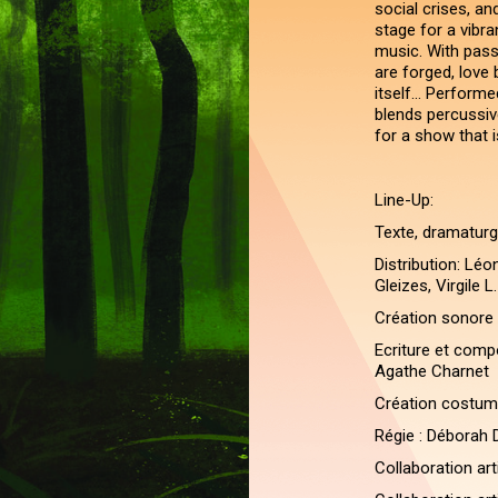
social crises, a
stage for a vibra
music. With pass
are forged, love
itself… Performe
blends percussive
for a show that i
Line-Up:
Texte, dramaturg
Distribution: Lé
Gleizes, Virgile L
Création sonore
Ecriture et comp
Agathe Charnet
Création costum
Régie : Déborah
Collaboration ar