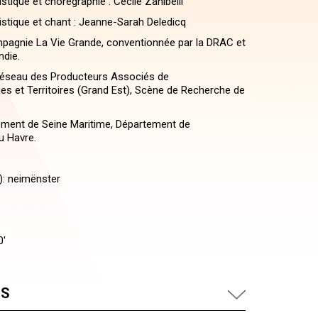
istique et chorégraphie : Cécile Zanibelli
tistique et chant : Jeanne-Sarah Deledicq
pagnie La Vie Grande, conventionnée par la DRAC et
ndie.
Réseau des Producteurs Associés de
s et Territoires (Grand Est), Scène de Recherche de
ement de Seine Maritime, Département de
du Havre.
): neimënster
2
0'
US