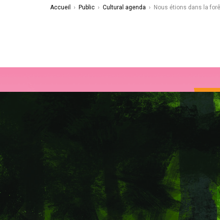
Accueil
›
Public
›
Cultural agenda
›
Nous étions dans la forê