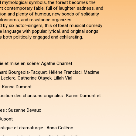
nd mythological symbols, the forest becomes the
nt contemporary fable, full of laughter, sadness, and
ion and plenty of humour, new bonds of solidarity
 blossoms, and resistance organizes
d by six actor-singers, this offbeat musical comedy
 language with popular, lyrical, and original songs
s both politically engaged and exhilarating.
ie et mise en scène: Agathe Charnet
onard Bourgeois-Tacquet, Hélène Francisci, Maxime
. Leclerc, Catherine Otayek, Lillah Vial
 : Karine Dumont
osition des chansons originales : Karine Dumont et
es : Suzanne Devaux
 Dupont
tistique et dramaturgie : Anna Colléoc