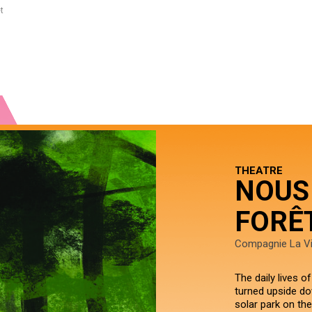
t
THEATRE
NOUS
FORÊ
Compagnie La V
The daily lives o
turned upside do
solar park on the