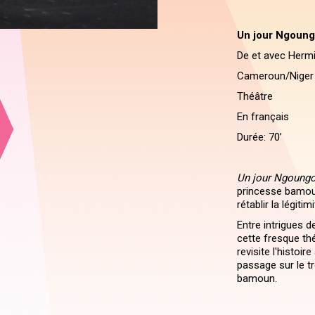
Un jour Ngoungo
De et avec Hermi
Cameroun/Niger
Théâtre
En français
Durée: 70’
Un jour Ngoungo
princesse bamoun
rétablir la légiti
Entre intrigues de
cette fresque thé
revisite l'histoi
passage sur le 
bamoun.