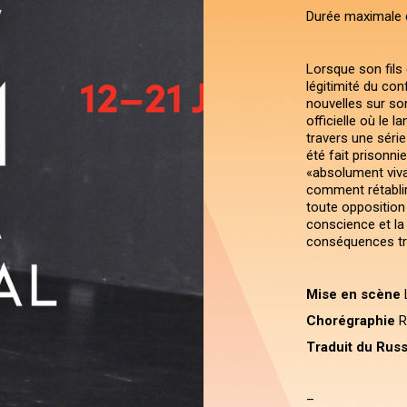
Durée maximale 
Lorsque son fils 
légitimité du conf
nouvelles sur son
officielle où le l
travers une série
été fait prisonnie
«absolument viva
comment rétablir
toute opposition
conscience et la
conséquences tr
Mise en scène
Chorégraphie
R
Traduit du Russ
–