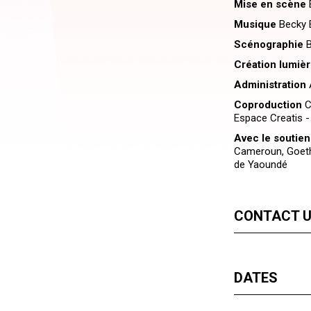
Mise en scène
B
Musique
Becky 
Scénographie
B
Création lumièr
Administration
A
Coproduction
C
Espace Creatis 
Avec le soutien
Cameroun, Goeth
de Yaoundé
CONTACT 
DATES