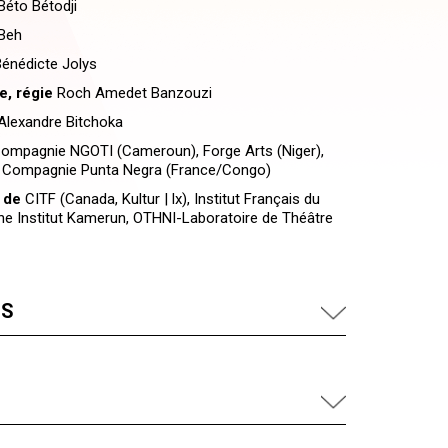
éto Bétodji
Beh
énédicte Jolys
e, régie
Roch Amedet Banzouzi
lexandre Bitchoka
ompagnie NGOTI (Cameroun), Forge Arts (Niger),
- Compagnie Punta Negra (France/Congo)
 de
CITF (Canada, Kultur | lx), Institut Français du
e Institut Kamerun, OTHNI-Laboratoire de Théâtre
US