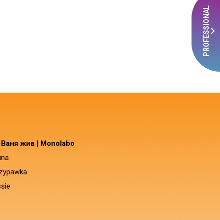
PROFESSIONAL
t Ваня жив | Monolabo
ina
czypawka
sie