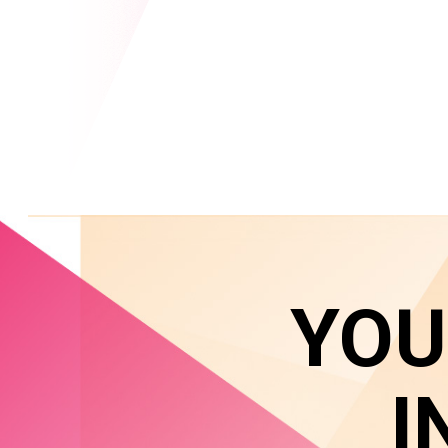
YOU
I