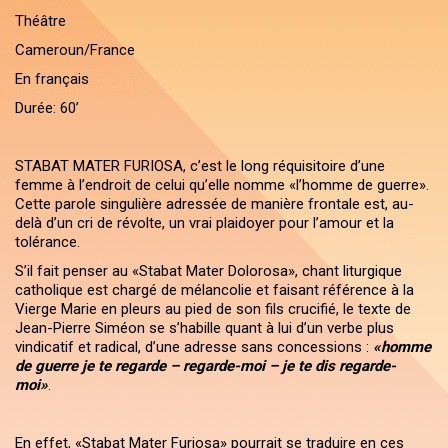
Théâtre
Cameroun/France
En français
Durée: 60’
STABAT MATER FURIOSA, c’est le long réquisitoire d’une
femme à l’endroit de celui qu’elle nomme «l’homme de guerre».
Cette parole singulière adressée de manière frontale est, au-
delà d’un cri de révolte, un vrai plaidoyer pour l’amour et la
tolérance.
S’il fait penser au «Stabat Mater Dolorosa», chant liturgique
catholique est chargé de mélancolie et faisant référence à la
Vierge Marie en pleurs au pied de son fils crucifié, le texte de
Jean-Pierre Siméon se s’habille quant à lui d’un verbe plus
vindicatif et radical, d’une adresse sans concessions :
«homme
de guerre je te regarde – regarde-moi – je te dis regarde-
moi»
.
En effet, «Stabat Mater Furiosa» pourrait se traduire en ces