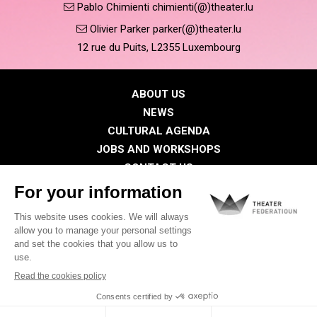
Pablo Chimienti chimienti(@)theater.lu
Olivier Parker parker(@)theater.lu
12 rue du Puits, L2355 Luxembourg
ABOUT US
NEWS
CULTURAL AGENDA
JOBS AND WORKSHOPS
CONTACT US
PRESS
MEMBERS
Privacy Policy
Cookies policy
Legal notice
©2026 All rights reserved . THEATER FEDERATIOUN