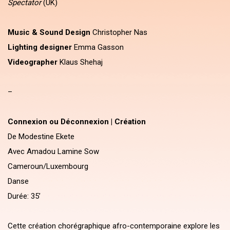
Spectator
(UK)
Music & Sound Design
Christopher Nas
Lighting designer
Emma Gasson
Videographer
Klaus Shehaj
–
Connexion ou Déconnexion | Création
De Modestine Ekete
Avec Amadou Lamine Sow
Cameroun/Luxembourg
Danse
Durée: 35’
Cette création chorégraphique afro-contemporaine explore les