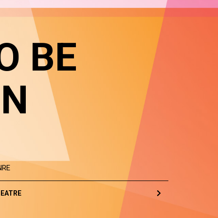
O BE
IN
NRE
EATRE