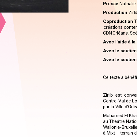
Presse
Nathalie
Production
Zirli
Coproduction
T
créations contem
CDN Orléans, Scè
Avec l’aide à l
Avec le soutien 
Avec le soutien
Ce texte a bénéfi
Zirlib est conve
Centre-Val de Lo
par la Ville d’Orl
Mohamed El Khatib
au Théâtre Natio
Wallonie-Bruxell
à Mixt – terrain d