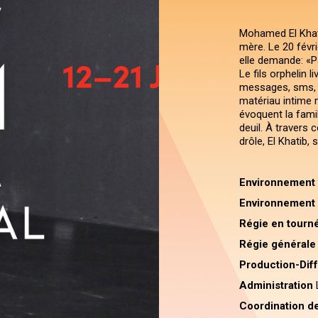
Mohamed El Khatib
mère. Le 20 févrie
elle demande: «Pa
Le fils orphelin l
messages, sms, é
matériau intime 
évoquent la famill
deuil. À travers
drôle, El Khatib,
Environnement 
Environnement
Régie en tourn
Régie générale
Production-Dif
Administration
L
Coordination d