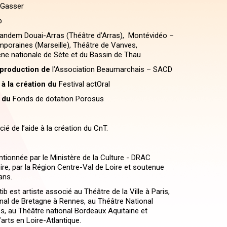
 Gasser
b
andem Douai-Arras (Théâtre d’Arras), Montévidéo –
poraines (Marseille), Théâtre de Vanves,
ne nationale de Sète et du Bassin de Thau
a production de
l’Association Beaumarchais – SACD
à la création du
Festival actOral
 du
Fonds de dotation Porosus
cié de l’aide à la création du CnT.
ntionnée par le Ministère de la Culture - DRAC
ire, par la Région Centre-Val de Loire et soutenue
éans.
 est artiste associé au Théâtre de la Ville à Paris,
nal de Bretagne à Rennes, au Théâtre National
es, au Théâtre national Bordeaux Aquitaine et
’arts en Loire-Atlantique.