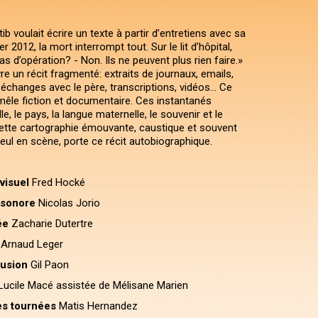
 voulait écrire un texte à partir d’entretiens avec sa
r 2012, la mort interrompt tout. Sur le lit d’hôpital,
s d’opération? - Non. Ils ne peuvent plus rien faire.»
ivre un récit fragmenté: extraits de journaux, emails,
changes avec le père, transcriptions, vidéos… Ce
mêle fiction et documentaire. Ces instantanés
e, le pays, la langue maternelle, le souvenir et le
 cette cartographie émouvante, caustique et souvent
 seul en scène, porte ce récit autobiographique.
visuel
Fred Hocké
 sonore
Nicolas Jorio
ée
Zacharie Dutertre
Arnaud Leger
fusion
Gil Paon
ucile Macé assistée de Mélisane Marien
es tournées
Matis Hernandez