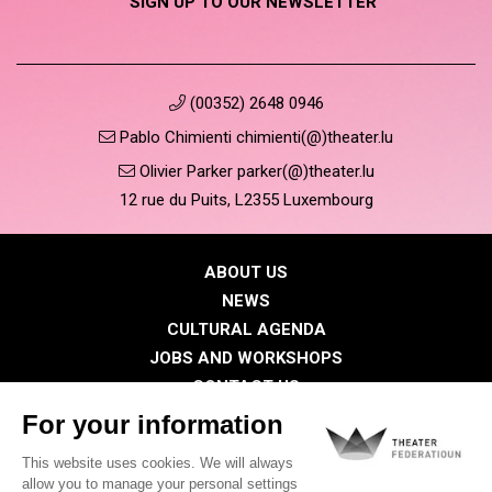
SIGN UP TO OUR NEWSLETTER
(00352) 2648 0946
Pablo Chimienti chimienti(@)theater.lu
Olivier Parker parker(@)theater.lu
12 rue du Puits, L2355 Luxembourg
ABOUT US
NEWS
CULTURAL AGENDA
JOBS AND WORKSHOPS
CONTACT US
PRESS
MEMBERS
Privacy Policy