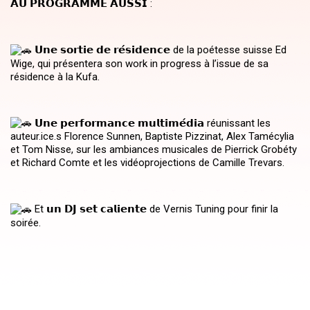
𝗔𝗨 𝗣𝗥𝗢𝗚𝗥𝗔𝗠𝗠𝗘 𝗔𝗨𝗦𝗦𝗜 :
𝗨𝗻𝗲 𝘀𝗼𝗿𝘁𝗶𝗲 𝗱𝗲 𝗿𝗲́𝘀𝗶𝗱𝗲𝗻𝗰𝗲 de la poétesse suisse Ed
Wige, qui présentera son work in progress à l’issue de sa
résidence à la Kufa.
𝗨𝗻𝗲 𝗽𝗲𝗿𝗳𝗼𝗿𝗺𝗮𝗻𝗰𝗲 𝗺𝘂𝗹𝘁𝗶𝗺𝗲́𝗱𝗶𝗮 réunissant les
auteur.ice.s Florence Sunnen, Baptiste Pizzinat, Alex Tamécylia
et Tom Nisse, sur les ambiances musicales de Pierrick Grobéty
et Richard Comte et les vidéoprojections de Camille Trevars.
Et 𝘂𝗻 𝗗𝗝 𝘀𝗲𝘁 𝗰𝗮𝗹𝗶𝗲𝗻𝘁𝗲 de Vernis Tuning pour finir la
soirée.