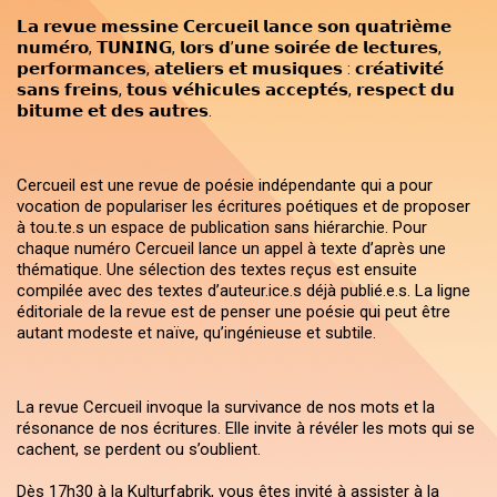
𝗟𝗮 𝗿𝗲𝘃𝘂𝗲 𝗺𝗲𝘀𝘀𝗶𝗻𝗲 𝗖𝗲𝗿𝗰𝘂𝗲𝗶𝗹 𝗹𝗮𝗻𝗰𝗲 𝘀𝗼𝗻 𝗾𝘂𝗮𝘁𝗿𝗶𝗲̀𝗺𝗲
𝗻𝘂𝗺𝗲́𝗿𝗼, 𝗧𝗨𝗡𝗜𝗡𝗚, 𝗹𝗼𝗿𝘀 𝗱’𝘂𝗻𝗲 𝘀𝗼𝗶𝗿𝗲́𝗲 𝗱𝗲 𝗹𝗲𝗰𝘁𝘂𝗿𝗲𝘀,
𝗽𝗲𝗿𝗳𝗼𝗿𝗺𝗮𝗻𝗰𝗲𝘀, 𝗮𝘁𝗲𝗹𝗶𝗲𝗿𝘀 𝗲𝘁 𝗺𝘂𝘀𝗶𝗾𝘂𝗲𝘀 : 𝗰𝗿𝗲́𝗮𝘁𝗶𝘃𝗶𝘁𝗲́
𝘀𝗮𝗻𝘀 𝗳𝗿𝗲𝗶𝗻𝘀, 𝘁𝗼𝘂𝘀 𝘃𝗲́𝗵𝗶𝗰𝘂𝗹𝗲𝘀 𝗮𝗰𝗰𝗲𝗽𝘁𝗲́𝘀, 𝗿𝗲𝘀𝗽𝗲𝗰𝘁 𝗱𝘂
𝗯𝗶𝘁𝘂𝗺𝗲 𝗲𝘁 𝗱𝗲𝘀 𝗮𝘂𝘁𝗿𝗲𝘀.
Cercueil est une revue de poésie indépendante qui a pour
vocation de populariser les écritures poétiques et de proposer
à tou.te.s un espace de publication sans hiérarchie. Pour
chaque numéro Cercueil lance un appel à texte d’après une
thématique. Une sélection des textes reçus est ensuite
compilée avec des textes d’auteur.ice.s déjà publié.e.s. La ligne
éditoriale de la revue est de penser une poésie qui peut être
autant modeste et naïve, qu’ingénieuse et subtile.
La revue Cercueil invoque la survivance de nos mots et la
résonance de nos écritures. Elle invite à révéler les mots qui se
cachent, se perdent ou s’oublient.
Dès 17h30 à la Kulturfabrik, vous êtes invité à assister à la