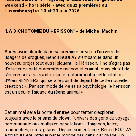
weekend « hors série » avec deux premières au
Luxembourg les 19 et 20 juin 2026.
"LA DICHOTOMIE DU HÉRISSON" - de Michel Machin
Après avoir abordé dans sa première création l’univers des
usagers de drogues, Benoît BOULAY s’embarque dans un
nouveau projet tout aussi piquant : le Hérisson. Il ne s’agira pas
d’étudier ce petit mammifère mignon et craintif, mais plutôt de
s’intéresser à sa symbolique et notamment à cette citation
d’Alain REYNIERS, qui sera le point de départ de cette nouvelle
création : «…Par son mode de vie et sa psychologie, le hérisson
est un peu le Tsigane du règne animal.»
Cet animal sera la porte d’entrée pour tenter d’explorer,
toujours avec le prisme du clown, l’univers des gens du voyage,
communauté aux multiples appellations : Tsiganes, kalés,
manouches, roms, gitans… Depuis son enfance, Benoît BOULAY
a toujours été intrigué par le monde des gens du voyage. Un