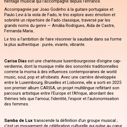
héritage musical qui l’accompagne depuis l’enfance.
Accompagnée par Joao Godinho à la guitare portugaise et
Paulo Levi à la viola de Fado, le trio explore avec émotion et
sobriété un répertoire de Fado classique, traversé par les
grands noms du genre — Amália Rodrigues, Aida de Castre,
Fernanda Maria…
Le trio a l’ambition de faire résonner la saudade dans sa forme
la plus authentique : purée, vivante, vibrante.
Carisa Dias
est une chanteuse luxembourgeoise d’origine cap-
verdienne, dont la musique mêle des sonorités traditionnelles
comme la morna à des influences contemporaines de world
music, soul, pop et afrobeats. Avec une carrière développée
entre le Luxembourg, Bruxelles et Lisbonne, elle a sorti en 2025
son premier album CARISA, un projet multilingue reflétant son
parcours artistique entre l’Europe et l’Afrique, abordant des
thèmes tels que l’amour, l’identité, l’espoir et l’autonomisation
des femmes.
Samba de Lux
transcende la définition d’un groupe musical ;
c’est un mouvement de célébration culturelle qui pulse au cœur