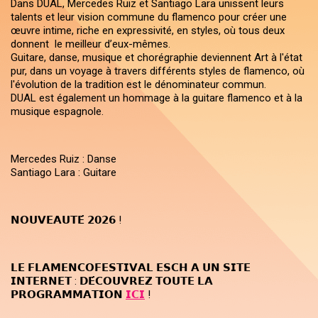
Dans DUAL, Mercedes Ruiz et Santiago Lara unissent leurs
talents et leur vision commune du flamenco pour créer une
œuvre intime, riche en expressivité, en styles, où tous deux
donnent le meilleur d’eux-mêmes.
Guitare, danse, musique et chorégraphie deviennent Art à l'état
pur, dans un voyage à travers différents styles de flamenco, où
l'évolution de la tradition est le dénominateur commun.
DUAL est également un hommage à la guitare flamenco et à la
musique espagnole.
Mercedes Ruiz : Danse
Santiago Lara : Guitare
𝗡𝗢𝗨𝗩𝗘𝗔𝗨𝗧𝗘́ 𝟮𝟬𝟮𝟲 !
𝗟𝗘 𝗙𝗟𝗔𝗠𝗘𝗡𝗖𝗢𝗙𝗘𝗦𝗧𝗜𝗩𝗔𝗟 𝗘𝗦𝗖𝗛 𝗔 𝗨𝗡 𝗦𝗜𝗧𝗘
𝗜𝗡𝗧𝗘𝗥𝗡𝗘𝗧 : 𝗗𝗘́𝗖𝗢𝗨𝗩𝗥𝗘𝗭 𝗧𝗢𝗨𝗧𝗘 𝗟𝗔
𝗣𝗥𝗢𝗚𝗥𝗔𝗠𝗠𝗔𝗧𝗜𝗢𝗡
𝗜𝗖𝗜
!