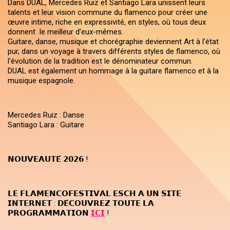
Dans DUAL, Mercedes Ruiz et Santiago Lara unissent leurs
talents et leur vision commune du flamenco pour créer une
œuvre intime, riche en expressivité, en styles, où tous deux
donnent le meilleur d’eux-mêmes.
Guitare, danse, musique et chorégraphie deviennent Art à l'état
pur, dans un voyage à travers différents styles de flamenco, où
l'évolution de la tradition est le dénominateur commun.
DUAL est également un hommage à la guitare flamenco et à la
musique espagnole.
Mercedes Ruiz : Danse
Santiago Lara : Guitare
𝗡𝗢𝗨𝗩𝗘𝗔𝗨𝗧𝗘́ 𝟮𝟬𝟮𝟲 !
𝗟𝗘 𝗙𝗟𝗔𝗠𝗘𝗡𝗖𝗢𝗙𝗘𝗦𝗧𝗜𝗩𝗔𝗟 𝗘𝗦𝗖𝗛 𝗔 𝗨𝗡 𝗦𝗜𝗧𝗘
𝗜𝗡𝗧𝗘𝗥𝗡𝗘𝗧 : 𝗗𝗘́𝗖𝗢𝗨𝗩𝗥𝗘𝗭 𝗧𝗢𝗨𝗧𝗘 𝗟𝗔
𝗣𝗥𝗢𝗚𝗥𝗔𝗠𝗠𝗔𝗧𝗜𝗢𝗡
𝗜𝗖𝗜
!