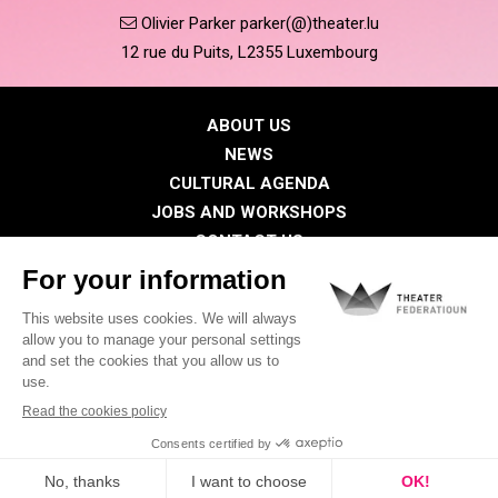
Olivier Parker parker(@)theater.lu
12 rue du Puits, L2355 Luxembourg
ABOUT US
NEWS
CULTURAL AGENDA
JOBS AND WORKSHOPS
CONTACT US
PRESS
MEMBERS
Privacy Policy
Cookies policy
Legal notice
©2026 All rights reserved . THEATER FEDERATIOUN
Visual identity by
Digitalised by