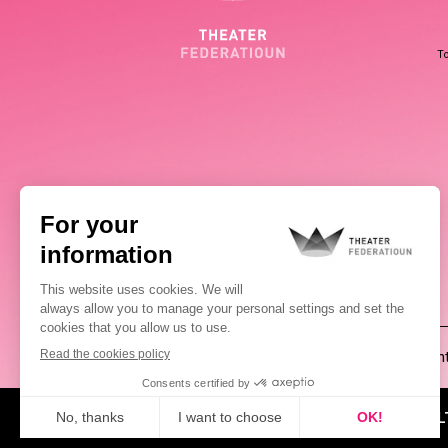
To
(00352) 2648 0946
Pablo Chimienti
ABOUT US
NEWS
CUL