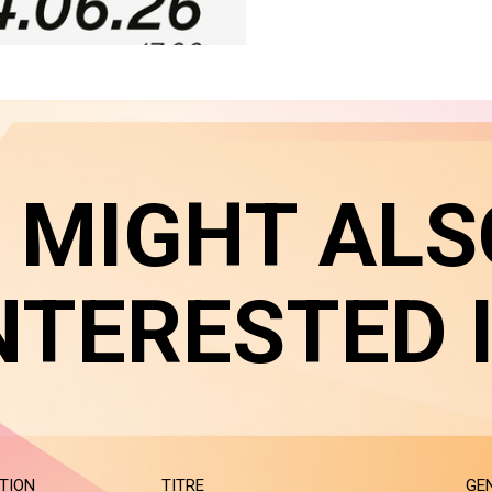
 MIGHT ALS
NTERESTED 
TION
TITRE
GE