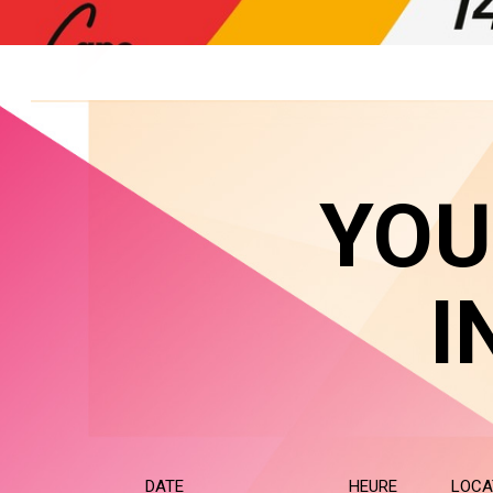
YOU
I
DATE
HEURE
LOCA