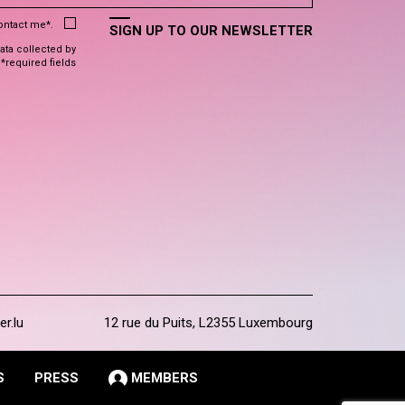
contact me*.
SIGN UP TO OUR NEWSLETTER
data collected by
 *required fields
er.lu
12 rue du Puits, L2355 Luxembourg
S
PRESS
MEMBERS