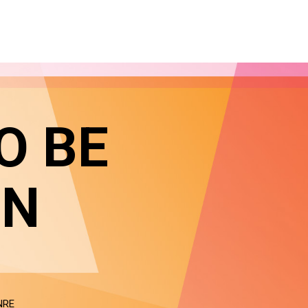
O BE
IN
NRE