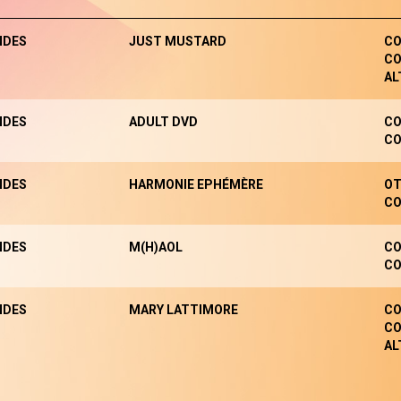
NDES
JUST MUSTARD
CO
CO
AL
NDES
ADULT DVD
CO
CO
NDES
HARMONIE EPHÉMÈRE
OT
CO
NDES
M(H)AOL
CO
CO
NDES
MARY LATTIMORE
CO
CO
AL