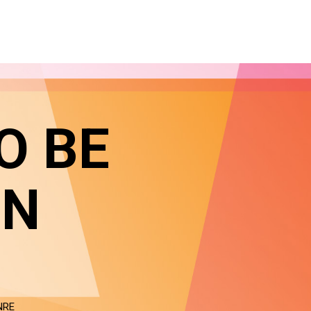
O BE
IN
NRE