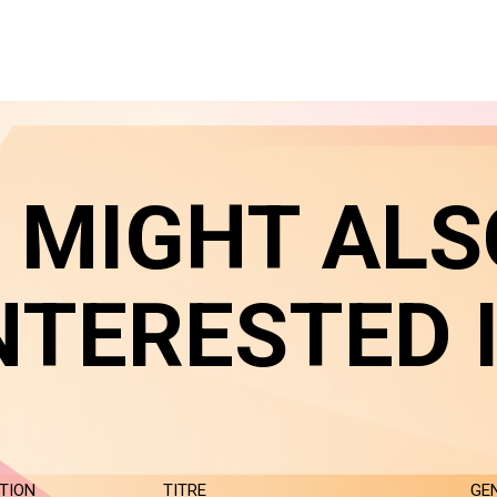
 MIGHT ALS
NTERESTED 
TION
TITRE
GE