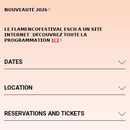
𝗡𝗢𝗨𝗩𝗘𝗔𝗨𝗧𝗘́ 𝟮𝟬𝟮𝟲 !
𝗟𝗘 𝗙𝗟𝗔𝗠𝗘𝗡𝗖𝗢𝗙𝗘𝗦𝗧𝗜𝗩𝗔𝗟 𝗘𝗦𝗖𝗛 𝗔 𝗨𝗡 𝗦𝗜𝗧𝗘
𝗜𝗡𝗧𝗘𝗥𝗡𝗘𝗧 : 𝗗𝗘́𝗖𝗢𝗨𝗩𝗥𝗘𝗭 𝗧𝗢𝗨𝗧𝗘 𝗟𝗔
𝗣𝗥𝗢𝗚𝗥𝗔𝗠𝗠𝗔𝗧𝗜𝗢𝗡
𝗜𝗖𝗜
!
DATES
LOCATION
RESERVATIONS AND TICKETS