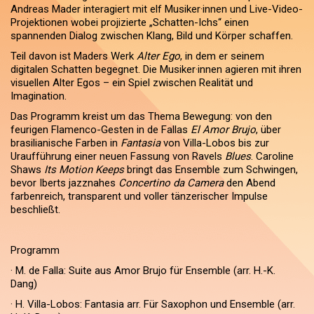
Andreas Mader interagiert mit elf Musiker·innen und Live-Video-
Projektionen wobei projizierte „Schatten-Ichs“ einen
spannenden Dialog zwischen Klang, Bild und Körper schaffen.
Teil davon ist Maders Werk
Alter Ego
, in dem er seinem
digitalen Schatten begegnet. Die Musiker·innen agieren mit ihren
visuellen Alter Egos – ein Spiel zwischen Realität und
Imagination.
Das Programm kreist um das Thema Bewegung: von den
feurigen Flamenco-Gesten in de Fallas
El Amor Brujo
, über
brasilianische Farben in
Fantasia
von Villa-Lobos bis zur
Uraufführung einer neuen Fassung von Ravels
Blues
. Caroline
Shaws
Its Motion Keeps
bringt das Ensemble zum Schwingen,
bevor Iberts jazznahes
Concertino da Camera
den Abend
farbenreich, transparent und voller tänzerischer Impulse
beschließt.
Programm
· M. de Falla: Suite aus Amor Brujo für Ensemble (arr. H.-K.
Dang)
· H. Villa-Lobos: Fantasia arr. Für Saxophon und Ensemble (arr.