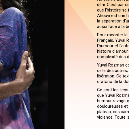
déni. C’est par c
que l’histoire se
Ahouvi est une hi
la séparation d’u
aussi face à la b
Pour raconter la r
Français, Yuval R
l’humour et l’aut
histoire d’amour 
complexité des 
Yuval Rozman conf
celle des autres, 
libération. Ce te
oratorio de la do
Ce sont les liens
que Yuval Rozman
humour ravageur 
douloureuses et 
plateau, ces «am
violence. Toute l