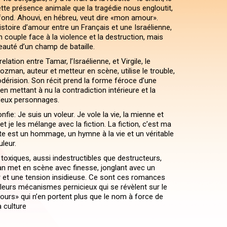
ette présence animale que la tragédie nous engloutit,
 fond. Ahouvi, en hébreu, veut dire «mon amour».
stoire d’amour entre un Français et une Israélienne,
n couple face à la violence et la destruction, mais
eauté d’un champ de bataille.
elation entre Tamar, l’Israélienne, et Virgile, le
ozman, auteur et metteur en scène, utilise le trouble,
odérision. Son récit prend la forme féroce d’une
en mettant à nu la contradiction intérieure et la
deux personnages.
ie: Je suis un voleur. Je vole la vie, la mienne et
et je les mélange avec la fiction. La fiction, c’est ma
xte est un hommage, un hymne à la vie et un véritable
uleur.
 toxiques, aussi indestructibles que destructeurs,
 met en scène avec finesse, jonglant avec un
et une tension insidieuse. Ce sont ces romances
leurs mécanismes pernicieux qui se révèlent sur le
ours» qui n’en portent plus que le nom à force de
a culture