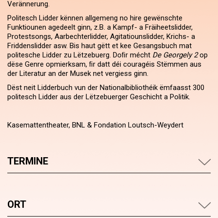
Verännerung.
Politesch Lidder kënnen allgemeng no hire gewënschte
Funktiounen agedeelt ginn, z.B. a Kampf- a Fräiheets­lidder,
Protest­songs, Aarbechter­lidder, Agitatiouns­lidder, Krichs- a
Friddens­lidder asw. Bis haut gëtt et kee Gesangs­buch mat
politesche Lidder zu Lëtzebuerg. Doﬁr mécht
De Georgely 2
op
dëse Genre opmierksam, ﬁr datt déi couragéis Stëmmen aus
der Literatur an der Musek net vergiess ginn.
Dëst neit Lidder­buch vun der National­bibliothéik ëmfaasst 300
politesch Lidder aus der Lëtzebuerger Geschicht a Politik.
Kasemattentheater, BNL & Fondation Loutsch-Weydert
TERMINE
ORT