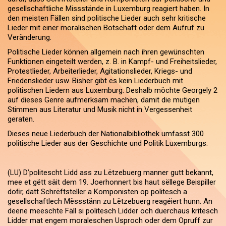
gesellschaftliche Missstände in Luxemburg reagiert haben. In
den meisten Fällen sind politische Lieder auch sehr kritische
Lieder mit einer moralischen Botschaft oder dem Aufruf zu
Veränderung.
Politische Lieder können allgemein nach ihren gewünschten
Funktionen eingeteilt werden, z. B. in Kampf- und Freiheitslieder,
Protestlieder, Arbeiterlieder, Agitationslieder, Kriegs- und
Friedenslieder usw. Bisher gibt es kein Liederbuch mit
politischen Liedern aus Luxemburg. Deshalb möchte Georgely 2
auf dieses Genre aufmerksam machen, damit die mutigen
Stimmen aus Literatur und Musik nicht in Vergessenheit
geraten.
Dieses neue Liederbuch der Nationalbibliothek umfasst 300
politische Lieder aus der Geschichte und Politik Luxemburgs.
(LU) D’politescht Lidd ass zu Lëtzebuerg manner gutt bekannt,
mee et gëtt säit dem 19. Joer­honnert bis haut sëllege Beispiller
doﬁr, datt Schrëft­steller a Komponisten op politesch a
gesellschaftlech Mëss­stänn zu Lëtzebuerg reagéiert hunn. An
deene meeschte Fäll si politesch Lidder och duerchaus kritesch
Lidder mat engem moraleschen Usproch oder dem Opruff zur