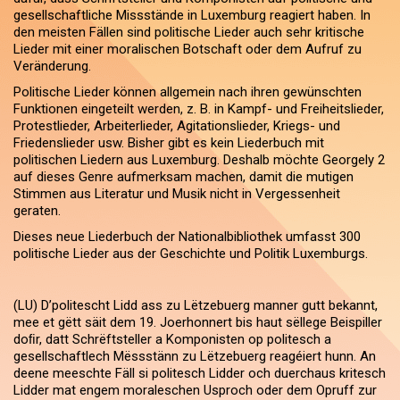
gesellschaftliche Missstände in Luxemburg reagiert haben. In
den meisten Fällen sind politische Lieder auch sehr kritische
Lieder mit einer moralischen Botschaft oder dem Aufruf zu
Veränderung.
Politische Lieder können allgemein nach ihren gewünschten
Funktionen eingeteilt werden, z. B. in Kampf- und Freiheitslieder,
Protestlieder, Arbeiterlieder, Agitationslieder, Kriegs- und
Friedenslieder usw. Bisher gibt es kein Liederbuch mit
politischen Liedern aus Luxemburg. Deshalb möchte Georgely 2
auf dieses Genre aufmerksam machen, damit die mutigen
Stimmen aus Literatur und Musik nicht in Vergessenheit
geraten.
Dieses neue Liederbuch der Nationalbibliothek umfasst 300
politische Lieder aus der Geschichte und Politik Luxemburgs.
(LU) D’politescht Lidd ass zu Lëtzebuerg manner gutt bekannt,
mee et gëtt säit dem 19. Joer­honnert bis haut sëllege Beispiller
doﬁr, datt Schrëft­steller a Komponisten op politesch a
gesellschaftlech Mëss­stänn zu Lëtzebuerg reagéiert hunn. An
deene meeschte Fäll si politesch Lidder och duerchaus kritesch
Lidder mat engem moraleschen Usproch oder dem Opruff zur