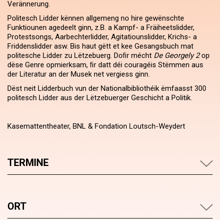
Verännerung.
Politesch Lidder kënnen allgemeng no hire gewënschte
Funktiounen agedeelt ginn, z.B. a Kampf- a Fräiheets­lidder,
Protest­songs, Aarbechter­lidder, Agitatiouns­lidder, Krichs- a
Friddens­lidder asw. Bis haut gëtt et kee Gesangs­buch mat
politesche Lidder zu Lëtzebuerg. Doﬁr mécht
De Georgely 2
op
dëse Genre opmierksam, ﬁr datt déi couragéis Stëmmen aus
der Literatur an der Musek net vergiess ginn.
Dëst neit Lidder­buch vun der National­bibliothéik ëmfaasst 300
politesch Lidder aus der Lëtzebuerger Geschicht a Politik.
Kasemattentheater, BNL & Fondation Loutsch-Weydert
TERMINE
ORT