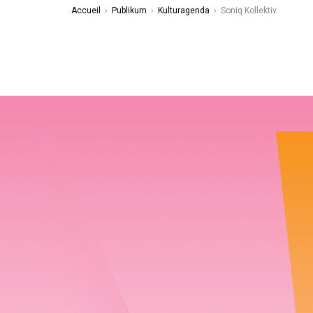
Accueil
›
Publikum
›
Kulturagenda
›
Soniq Kollektiv