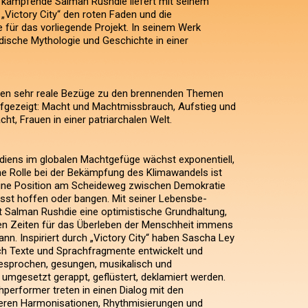
 kämpfende Salman Rushdie liefert mit seinem
„Victory City“ den roten Faden und die
e für das vorliegende Projekt. In seinem Werk
dische Mythologie und Geschichte in einer
rden sehr reale Bezüge zu den brennenden Themen
ufgezeigt: Macht und Machtmissbrauch, Aufstieg und
cht, Frauen in einer patriarchalen Welt.
diens im globalen Machtgefüge wächst exponentiell,
e Rolle bei der Bekämpfung des Klimawandels ist
eine Position am Scheideweg zwischen Demokratie
ässt hoffen oder bangen. Mit seiner Lebensbe-
t Salman Rushdie eine optimistische Grundhaltung,
gen Zeiten für das Überleben der Menschheit immens
nn. Inspiriert durch „Victory City“ haben Sascha Ley
ch Texte und Sprachfragmente entwickelt und
 gesprochen, gesungen, musikalisch und
 umgesetzt gerappt, geflüstert, deklamiert werden.
hperformer treten in einen Dialog mit den
deren Harmonisationen, Rhythmisierungen und