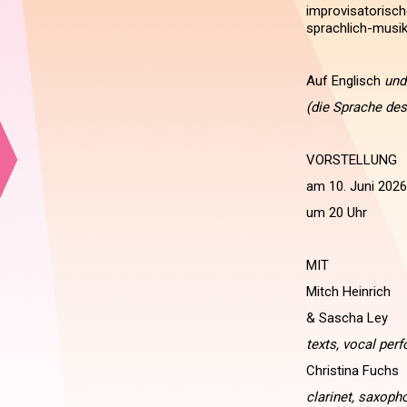
improvisatorisch
sprachlich-musi
Auf Englisch
und 
(die Sprache des
VORSTELLUNG
am 10. Juni 2026
um 20 Uhr
MIT
Mitch Heinrich
& Sascha Ley
texts, vocal per
Christina Fuchs
clarinet, saxoph