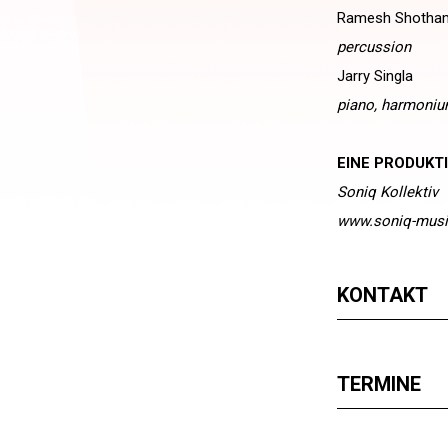
Ramesh Shotha
percussion
Jarry Singla
piano, harmoni
EINE PRODUKT
Soniq Kollektiv
www.soniq-mus
KONTAKT
TERMINE