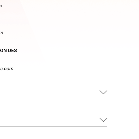
m
um
ION DES
ic.com