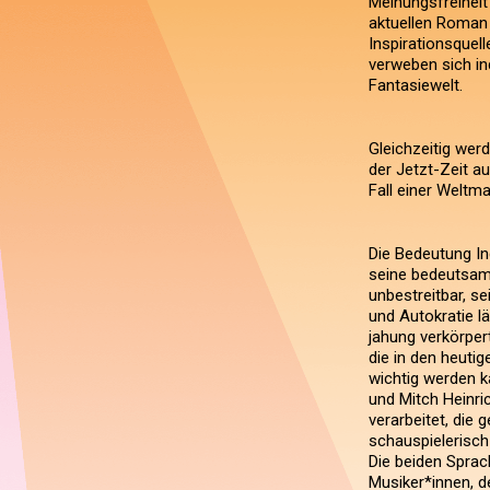
Meinungsfreiheit
aktuellen Roman 
Inspirationsquell
verweben sich in
Fantasiewelt.
Gleichzeitig we
der Jetzt-Zeit a
Fall einer Weltma
Die Bedeutung In
seine bedeutsam
unbestreitbar, s
und Autokratie l
jahung verkörper
die in den heuti
wichtig werden ka
und Mitch Heinri
verarbeitet, die
schauspielerisch
Die beiden Sprac
Musiker*innen, 