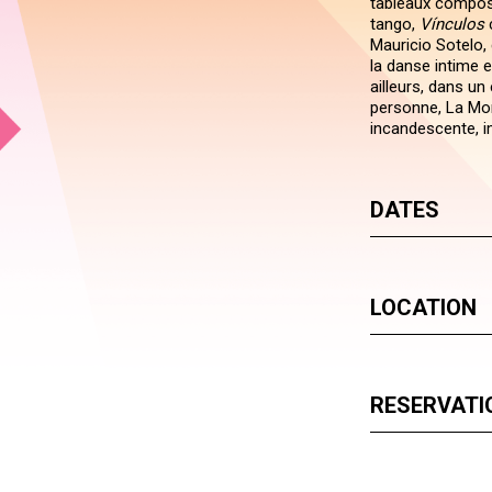
tableaux composés
tango,
Vínculos
c
Mauricio Sotelo,
la danse intime e
ailleurs, dans un 
personne, La Mo
incandescente, i
DATES
LOCATION
RESERVATI