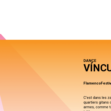
DANCE
VÍNC
FlamencoFestiv
C’est dans les z
quartiers gitans
armes, comme ta