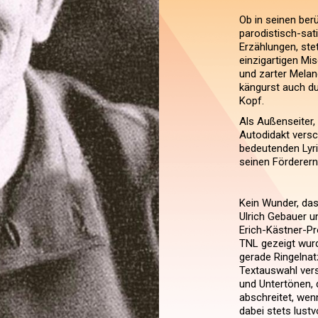
Ob in seinen ber
parodistisch-sat
Erzählungen, ste
einzigartigen Mi
und zarter Melanc
kängurst auch du
Kopf.
Als Außenseiter,
Autodidakt versc
bedeutenden Lyri
seinen Förderern
Kein Wunder, das
Ulrich Gebauer u
Erich-Kästner-Pr
TNL gezeigt wurde
gerade Ringelna
Textauswahl vers
und Untertönen, 
abschreitet, wen
dabei stets lustv