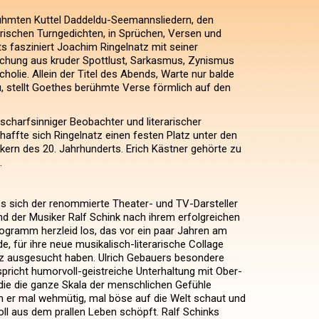
ühmten Kuttel Daddeldu-Seemannsliedern, den
irischen Turngedichten, in Sprüchen, Versen und
ts fasziniert Joachim Ringelnatz mit seiner
schung aus kruder Spottlust, Sarkasmus, Zynismus
holie. Allein der Titel des Abends, Warte nur balde
, stellt Goethes berühmte Verse förmlich auf den
 scharfsinniger Beobachter und literarischer
haffte sich Ringelnatz einen festen Platz unter den
kern des 20. Jahrhunderts. Erich Kästner gehörte zu
.
s sich der renommierte Theater- und TV-Darsteller
nd der Musiker Ralf Schink nach ihrem erfolgreichen
ogramm herzleid los, das vor ein paar Jahren am
, für ihre neue musikalisch-literarische Collage
tz ausgesucht haben. Ulrich Gebauers besondere
pricht humorvoll-geistreiche Unterhaltung mit Ober-
die die ganze Skala der menschlichen Gefühle
n er mal wehmütig, mal böse auf die Welt schaut und
oll aus dem prallen Leben schöpft. Ralf Schinks