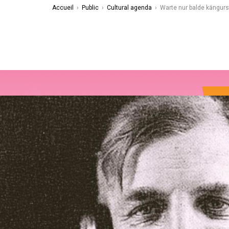
Accueil
›
Public
›
Cultural agenda
›
Warte nur balde kängurs