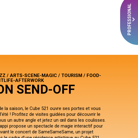
PROFESSIONAL
Z / ARTS-SCENE-MAGIC / TOURISM / FOOD-
HTLIFE-AFTERWORK
ON SEND-OFF
 de la saison, le Cube 521 ouvre ses portes et vous
r l’été ! Profitez de visites guidées pour découvrir le
ous un autre angle et jetez un œil dans les coulisses.
appi propose un spectacle de magie interactif pour
, avant le concert de SameSameSame, un projet
s le cadre d’une résidence artistique au Cube 521.