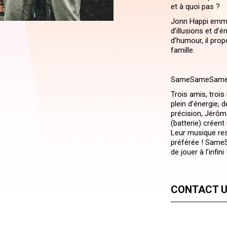
et à quoi pas ?
Jonn Happi emmè
d’illusions et d
d’humour, il prop
famille.
SameSameSam
Trois amis, troi
plein d’énergie, 
précision, Jérôme
(batterie) créen
Leur musique res
préférée ! SameS
de jouer à l’infini 
CONTACT 