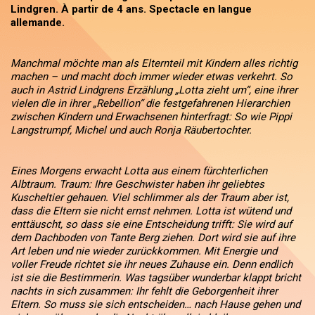
Lindgren. À partir de 4 ans. Spectacle en langue
allemande.
Manchmal möchte man als Elternteil mit Kindern alles richtig
machen – und macht doch immer wieder etwas verkehrt. So
auch in Astrid Lindgrens Erzählung „Lotta zieht um“, eine ihrer
vielen die in ihrer „Rebellion“ die festgefahrenen Hierarchien
zwischen Kindern und Erwachsenen hinterfragt: So wie Pippi
Langstrumpf, Michel und auch Ronja Räubertochter.
Eines Morgens erwacht Lotta aus einem fürchterlichen
Albtraum. Traum: Ihre Geschwister haben ihr geliebtes
Kuscheltier gehauen. Viel schlimmer als der Traum aber ist,
dass die Eltern sie nicht ernst nehmen. Lotta ist wütend und
enttäuscht, so dass sie eine Entscheidung trifft: Sie wird auf
dem Dachboden von Tante Berg ziehen. Dort wird sie auf ihre
Art leben und nie wieder zurückkommen. Mit Energie und
voller Freude richtet sie ihr neues Zuhause ein. Denn endlich
ist sie die Bestimmerin. Was tagsüber wunderbar klappt bricht
nachts in sich zusammen: Ihr fehlt die Geborgenheit ihrer
Eltern. So muss sie sich entscheiden… nach Hause gehen und