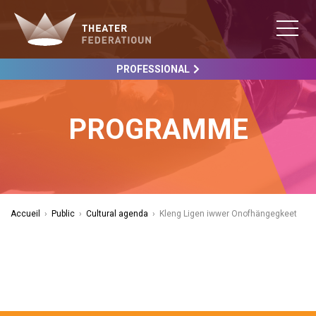
PROFESSIONAL
PROGRAMME
Accueil
›
Public
›
Cultural agenda
›
Kleng Ligen iwwer Onofhängegkeet