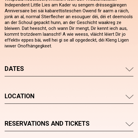
Independent Little Lies am Kader vu sengem drëssegjäregen
Anniversaire bei säi kabarettisteschen Owend fir aarm a räich,
jonk an al, normal Stierflecher an esouguer déi, déi et deemools
an der Schoul gepackt hunn, an der Geschicht waakreg ze
bleiwen. Dat heescht, och wann Dir mengt, Dir kennt iech aus,
kommt trotzdeem laanscht! A wie weess, vläicht léiert Dir jo
effektiv eppes bäi, well hei gi se all opgedeckt, déi Kleng Ligen
iwwer Onofhängegkeet.
DATES
LOCATION
RESERVATIONS AND TICKETS