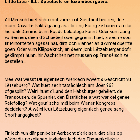
Little Lies - ILL. Spectacle en luxembourgeois.
All Mënsch huet scho mol vum Grof Siegfried héieren, dee
mam Däiwel e Pakt agaang ass, fir eng Buerg ze bauen, an där
hie jonk Damme beim Buede belästege konnt. Oder vum Jang
vu Béimen, deen d'Schueberfouer gegrënnt huet, a sech esou
fir Minoritéiten agesat hat, datt och Blanner an d'Arméi duerfte
goen. Oder vum Klëppelkrich, an deem jonk Lëtzebuerger dofir
gekämpft hunn, hir Aachtchen net mussen op Franséisch ze
bestellen...
Mee wat wësst Dir eigentlech wierklech iwwert d'Geschicht vu
Lëtzebuerg? Wat huet sech tatsächlech am Joer 963
ofgespillt? Wéini huet d'Land den Habsburger gehéiert, de
Fransousen, de Spuenier, den Éisträicher a wat war déi genee
Reiefolleg? Wat gouf scho méi beim Wiener Kongress
decidéiert? A wéini krut Lëtzebuerg eigentlech genee seng
Onofhängegkeet?
Fir Iech vun där penibeler Aarbecht z'erléisen, dat alles op
Wikipedia nozeliesen, invitéiert Iech den Theaterkollektiv